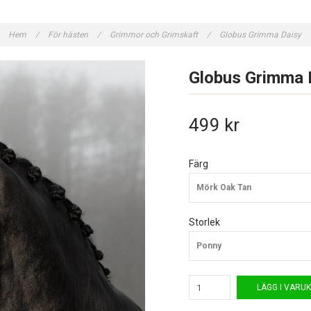
Hem
/
För hästen
/
Grimmor och Grimskaft
/
Globus Grimma Daisy
Globus Grimma 
499 kr
Färg
Mörk Oak Tan
Storlek
Ponny
LÄGG I VARU