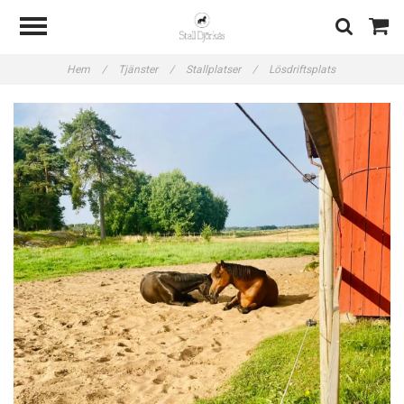
Hem
/
Tjänster
/
Stallplatser
/
Lösdriftsplats