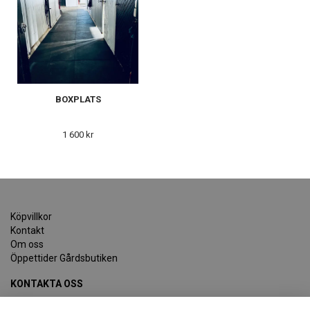
BOXPLATS
1 600 kr
Köpvillkor
Kontakt
Om oss
Öppettider Gårdsbutiken
KONTAKTA OSS
Björkås Häst&Foder